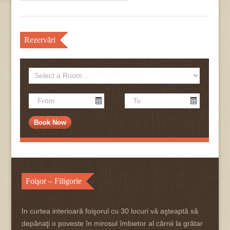
Rezervări
Foişor – Filigorie
In curtea interioară foişorul cu 30 locuri vă aşteaptă să
depănaţi o poveste în mirosul îmbietor al cărnii la grătar