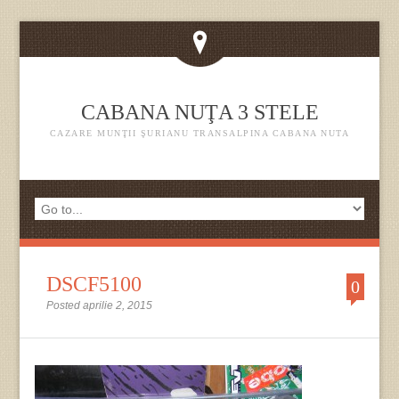
CABANA NUŢA 3 STELE
CAZARE MUNŢII ŞURIANU TRANSALPINA CABANA NUTA
DSCF5100
0
Posted aprilie 2, 2015