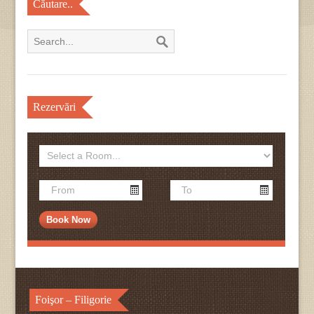
Căutare..
Rezervări
Foişor – Filigorie