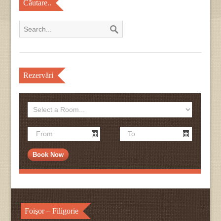
Căutare..
Rezervări
Foişor – Filigorie