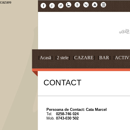
cazare
[
Acasă
]
[
2 stele
]
[
CAZARE
]
[
BAR
]
[
ACTIV
CONTACT
Persoana de Contact: Cata Marcel
Tel.
0258-746 024
Mob.
0743-030 502