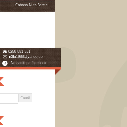
Cabana Nuta 3stele
0258 891 351
n3lu1988@yahoo.com
Ne gasiti pe facebook