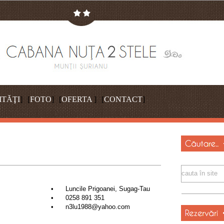
ITĂŢI
]
[
FOTO
]
[
OFERTA
]
[
CONTACT
]
cauta în site
•
Luncile Prigoanei, Sugag-Tau
•
0258 891 351
•
n3lu1988@yahoo.com